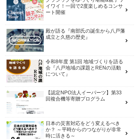
イワイ！一回で2度楽しめるコンサ
ート開催
殿が語る『南部氏の誕生から八戸藩
成立と久慈の歴史』
令和8年度 第1回 地域づくりを語る
会『八戸地域の課題とRENの活動
について』
【認定NPO法人イーパーツ】第33
回複合機等寄贈プログラム
日本の災害対応をどう変えるべき
か？ ～平時からのつながりが非常
時に活きる～