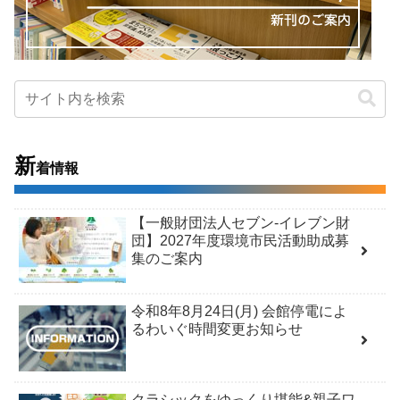
新
着情報
【一般財団法人セブン-イレブン財
団】2027年度環境市民活動助成募
集のご案内
令和8年8月24日(月) 会館停電によ
るわいぐ時間変更お知らせ
クラシックをゆっくり堪能&親子ワ