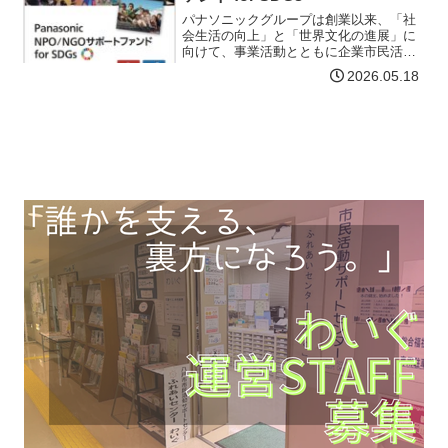
チラ】
パナソニックグループは創業以来、「社
会生活の向上」と「世界文化の進展」に
向けて、事業活動とともに企業市民活動
を通じて社会課題の解決や、より良いく
2026.05.18
らしの創造と世界中の人々の幸せ、社会
の発展に貢献すべく取り組んでまいりま
した。国際社会共通の持続…【詳細はコ
チラ】