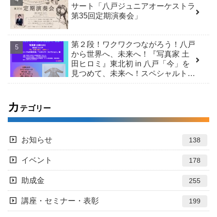
サート「八戸ジュニアオーケストラ
第35回定期演奏会」
第２段！ワクワクつながろう！八戸
から世界へ、未来へ！『写真家 土
田ヒロミ』東北初 in 八戸「今」を
見つめて、未来へ！スペシャルトー
ク＆市民交流 /「ヒロシマ・コレク
ション」展
カ
テゴリー
お知らせ
138
イベント
178
助成金
255
講座・セミナー・表彰
199