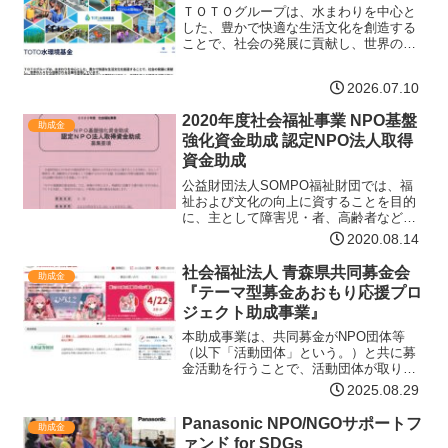
ＴＯＴＯグループは、水まわりを中心と
した、豊かで快適な生活文化を創造する
ことで、社会の発展に貢献し、世界の
人々から信頼される企業を目指していま
す。持続可能な社会の実現のためには、
2026.07.10
企業の事業活動による貢献だけでなく、
地域を支える団体の活動が欠…【詳細は
2020年度社会福祉事業 NPO基盤
コチラ】
助成金
強化資金助成 認定NPO法人取得
資金助成
公益財団法人SOMPO福祉財団では、福
祉および文化の向上に資することを目的
に、主として障害児・者、高齢者などを
対象として活動するNPOの支援、社会福
2020.08.14
祉の学術文献表彰、学術研究・文化活動
の助成などを実施しています。「NOP基
社会福祉法人 青森県共同募金会
助成金
盤強化資金助成」で…【詳細はコチラ】
『テーマ型募金あおもり応援プロ
ジェクト助成事業』
本助成事業は、共同募金がNPO団体等
（以下「活動団体」という。）と共に募
金活動を行うことで、活動団体が取り組
んでいる、地域の福祉課題等を解決する
2025.08.29
事業（以下「課題解決事業」という。）
を広く周知するとともに、寄付者の共感
Panasonic NPO/NGOサポートフ
助成金
や賛同に基づく寄付金によ…【詳細はコ
ァンド for SDGs