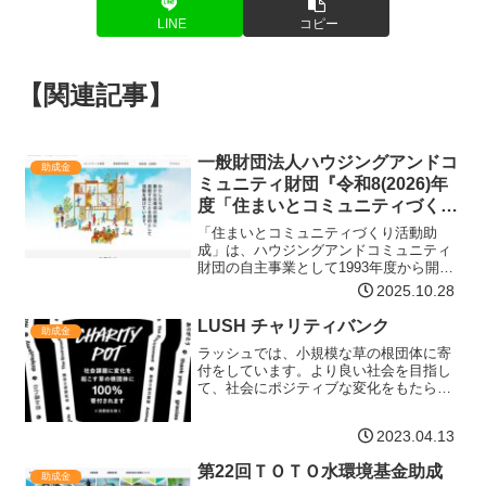
LINE
コピー
【関連記事】
一般財団法人ハウジングアンドコ
助成金
ミュニティ財団『令和8(2026)年
度「住まいとコミュニティづくり
活動助成」』
「住まいとコミュニティづくり活動助
成」は、ハウジングアンドコミュニティ
財団の自主事業として1993年度から開始
したユニークな助成プログラムで、市民
2025.10.28
の自発的な住まいづくりやコミュニティ
の創出、そして、地域づくり活動を一貫
LUSH チャリティバンク
助成金
して支援してきました。…【詳細はコチ
ラッシュでは、小規模な草の根団体に寄
ラ】
付をしています。より良い社会を目指し
て、社会にポジティブな変化をもたらす
ために社会や環境を気にかけ活動してい
る団体を応援したいと考えているためで
2023.04.13
す。申請につきましては、以下の内容お
よびガイドラインを必ずご…【詳細はコ
第22回ＴＯＴＯ水環境基金助成
チラ】
助成金