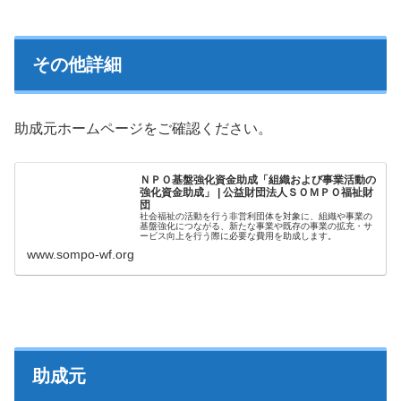
その他詳細
助成元ホームページをご確認ください。
ＮＰＯ基盤強化資金助成「組織および事業活動の
強化資金助成」 | 公益財団法人ＳＯＭＰＯ福祉財
団
社会福祉の活動を行う非営利団体を対象に、組織や事業の
基盤強化につながる、新たな事業や既存の事業の拡充・サ
ービス向上を行う際に必要な費用を助成します。
www.sompo-wf.org
助成元