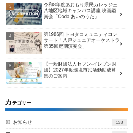
令和8年度あおもり県民カレッジ三
八地区地域キャンパス講座 映画鑑
賞会「Coda あいのうた」
第1986回 トヨタコミュニティコン
サート「八戸ジュニアオーケストラ
第35回定期演奏会」
【一般財団法人セブン-イレブン財
団】2027年度環境市民活動助成募
集のご案内
カ
テゴリー
お知らせ
138