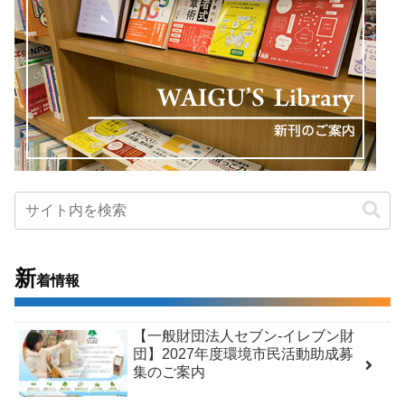
新
着情報
【一般財団法人セブン-イレブン財
団】2027年度環境市民活動助成募
集のご案内