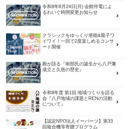
令和8年8月24日(月) 会館停電によ
るわいぐ時間変更お知らせ
クラシックをゆっくり堪能&親子ワ
イワイ！一回で2度楽しめるコンサ
ート開催
殿が語る『南部氏の誕生から八戸藩
成立と久慈の歴史』
令和8年度 第1回 地域づくりを語る
会『八戸地域の課題とRENの活動
について』
【認定NPO法人イーパーツ】第33
回複合機等寄贈プログラム