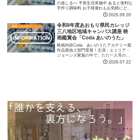
の道しるべ 予算生活実施中 あると便利な
手作り調味料 お子様連れもお気軽にどう
ぞスケジュール10月18日(土) 10:30～
2025.09.20
12:00会場羽仁もと子記念館 八戸友の家
資料代350円10月23日(木) 1…【詳細は
令和8年度あおもり県民カレッジ
講座・セミナー・表彰
コチラ】
三八地区地域キャンパス講座 映
画鑑賞会「Coda あいのうた」
映画内容Coda あいのうたアカデミー賞
作品賞他２部門受賞！主演：エミリア・
ジョーンズ家族の中で、ただ一人耳の聞
こえる少女の勇気が、家族や様々な問題
2026.07.22
を力に変えていく姿を描いたヒューマン
ドラマ。※Coda：children of Deat A…
【詳細はコチラ】