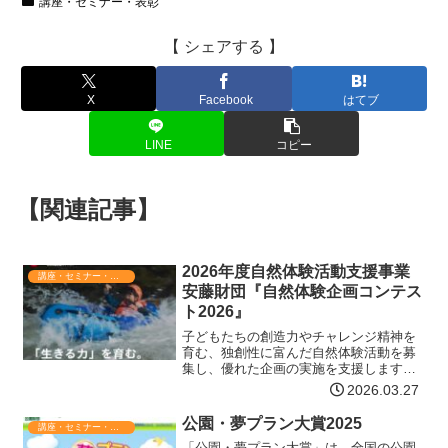
講座・セミナー・表彰
【 シェアする 】
X
Facebook
はてブ
LINE
コピー
【関連記事】
2026年度自然体験活動支援事業
講座・セミナー・表彰
安藤財団『自然体験企画コンテス
ト2026』
子どもたちの創造力やチャレンジ精神を
育む、独創性に富んだ自然体験活動を募
集し、優れた企画の実施を支援します。
さらに、実施報告書等を審査し文部科学
2026.03.27
大臣賞、安藤百福賞などを選考し、表彰
いたします。多数のご応募をお待ちして
公園・夢プラン大賞2025
講座・セミナー・表彰
います。内容小中学生が団…【詳細はコ
「公園・夢プラン大賞」は、全国の公園