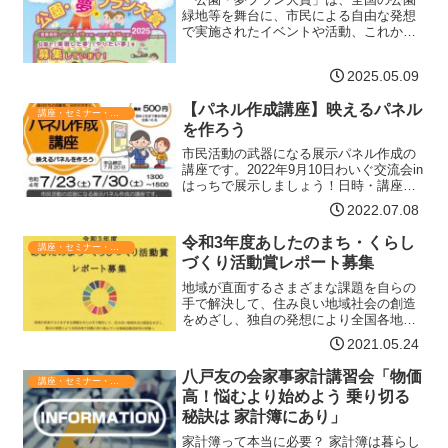
チラ】
緑地等を舞台に、市民による自由な発想
で実施されたイベントや活動、これから
やってみたいアイデア・プランを募集
し、審査・表彰するもので、公園を楽し
2025.05.09
く使いこなす人々をさらに増やして行く
ことを目指しています。募集…【詳細は
【パネル作成講座】映えるパネル
コチラ】
講座・セミナー・表彰
を作ろう
市民活動の武器になる展示パネル作成の
講座です。2022年9月10日わいぐ交流会in
はっちで展示しましょう！日時・講座詳
細令和4年7月23日(土) 基礎編 13:00～
2022.07.08
15:00【パネル作りのポイント ～パネル
に必要な要素～】どんなパネルを作…
令和3年度あしたのまち・くらし
講座・セミナー・表彰
【詳細はコチラ】
づくり活動賞レポート募集
地域が直面するさまざまな課題を自らの
手で解決して、住み良い地域社会の創造
をめざし、独自の発想により全国各地で
活動に取り組んでいる地域活動団体等の
2021.05.24
皆様へ～活動の経験や知恵などのストー
リーをレポートとしてぜひお寄せくださ
八戸友の会家事家計講習会「物価
講座・セミナー・表彰
い～表彰・賞状等の贈呈（…【詳細はコ
高！悩むより始めよう 乗り切る
チラ】
秘訣は 家計簿にあり」
家計簿って本当に必要？ 家計簿は暮らし