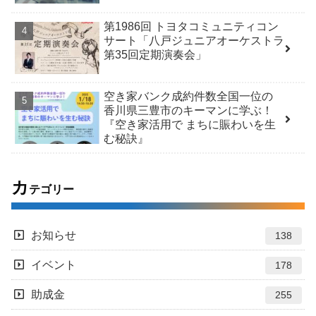
第1986回 トヨタコミュニティコン
サート「八戸ジュニアオーケストラ
第35回定期演奏会」
空き家バンク成約件数全国一位の
香川県三豊市のキーマンに学ぶ！
『空き家活用で まちに賑わいを生
む秘訣』
カ
テゴリー
お知らせ
138
イベント
178
助成金
255