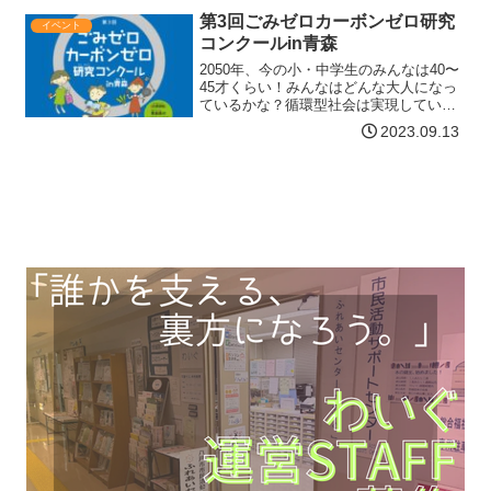
を！」を合言葉に、 ニュースポーツフェ
第3回ごみゼロカーボンゼロ研究
イベント
スティ…【詳細はコチラ】
コンクールin青森
2050年、今の小・中学生のみんなは40〜
45才くらい！みんなはどんな大人になっ
ているかな？循環型社会は実現している
かな？温暖化はどうなっているかな？そ
2023.09.13
んな循環型社会を目指めざして、３Ｒ
（Reduceリデュース、Reuseリユース、
Recy…【詳細はコチラ】