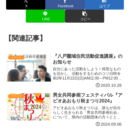
X
Facebook
はてブ
LINE
コピー
【関連記事】
『八戸圏域住民活動促進講座』の
イベント
お知らせ
自分にあった活動をしよう！得意なもの
を活かし、活動をするためのコツ日時令
和2年11月22日(日)AM11:00～PM12:00場
所五戸町立公民館 小ホール三戸郡五戸
2020.10.28
町字下モ沢向8-2講師石岡 百合子さん株
式会社JOY代表取締役キャリアコンサ…
男女共同参画フェスティバル『ア
イベント
【詳細はコチラ】
ピオあおもり秋まつり2024』
アピオあおもり秋まつりは、誰もが自分
らしく生きられる「男女共同参画社会」
について、県内の活動団体の方々ととも
に、学び、考え、語り合う場として開催
2024.09.06
します。出展団体によるワークショッ