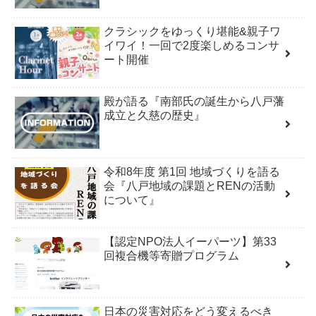
クラシックをゆっくり堪能&親子ワ
イワイ！一回で2度楽しめるコンサ
ート開催
殿が語る『南部氏の誕生から八戸藩
成立と久慈の歴史』
令和8年度 第1回 地域づくりを語る
会『八戸地域の課題とRENの活動
について』
【認定NPO法人イーパーツ】第33
回複合機等寄贈プログラム
日本の災害対応をどう変えるべき