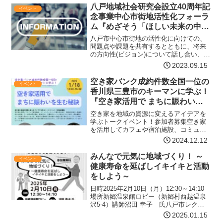
プ・飲食物販売・パネル展示・フリーマ
八戸地域社会研究会設立40周年記
イベント
ーケットなどのブース出展の…【詳細は
念事業中心市街地活性化フォーラ
コチラ】
ム『めざそう「ほしい未来の中心
市街地」』
八戸市中心市街地の活性化に向けての、
問題点や課題を共有するとともに、将来
の方向性(ビジョン)について話し合い、そ
の実現の可能性を探ります。日時令和5年
2023.09.15
9月30日(土) 14:00～16:30会場八戸ポー
タルミュージアムはっち １階 シアター…
空き家バンク成約件数全国一位の
イベント
【詳細はコチラ】
香川県三豊市のキーマンに学ぶ！
『空き家活用で まちに賑わいを
生む秘訣』
空き家を地域の資源に変えるアイデアを
学ぶトークイベント！参加者募集空き家
を活用してカフェや宿泊施設、コミュニ
ティスペース等を生み出し、移住者を増
2024.12.12
やし地域活性化を実現している香川県三
豊市。第1部では、三豊市のキーマン2名
みんなで元気に地域づくり！ ～
イベント
をゲストに迎え、成功事…【詳細はコチ
健康寿命を延ばしイキイキと活動
ラ】
をしよう～
日時2025年2月10日（月）12:30～14:10
場所新郷温泉館ロビー（新郷村西越温泉
沢5-4）講師沼田 幸子 氏八戸市レクリ
エーション協会「心の元気づくりをめざ
2025.01.15
して、新しい生活様式にそったレク