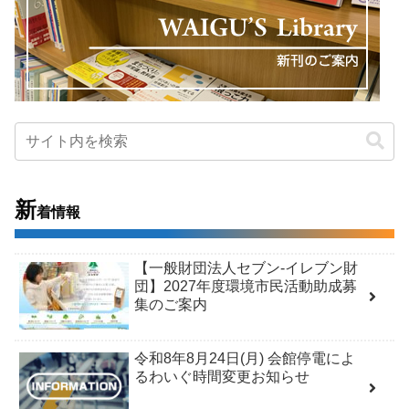
新
着情報
【一般財団法人セブン-イレブン財
団】2027年度環境市民活動助成募
集のご案内
令和8年8月24日(月) 会館停電によ
るわいぐ時間変更お知らせ