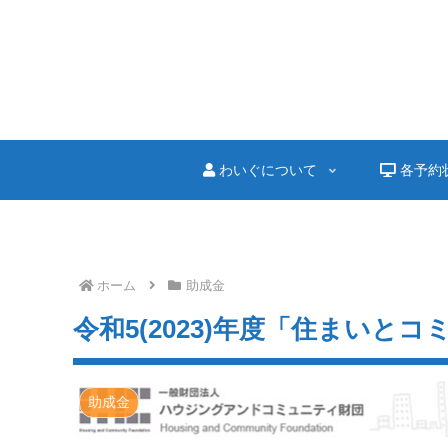
わいぐについて
各予約
ホーム
助成金
令和5(2023)年度「住まいと
助成金