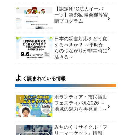
【認定NPO法人イーパ
ーツ】第33回複合機等寄
贈プログラム
日本の災害対応をどう変
えるべきか？ ～平時か
らのつながりが非常時に
活きる～
よ
く読まれている情報
ボランティア・市民活動
フェスティバル2026 ～
地域の魅力を再発見！～
みちのくリサイクル『フ
リーマーケット』情報