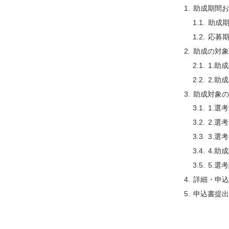
助成期間お
助成
応募
助成の対象
1.助
2.助
助成対象の
1.選
2.選
3.選
4.助
5.選
詳細・申込
申込書提出