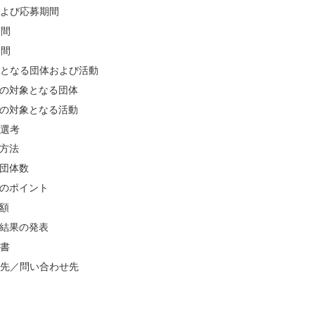
よび応募期間
期間
期間
となる団体および活動
成の対象となる団体
成の対象となる活動
選考
考方法
考団体数
考のポイント
成額
考結果の発表
書
先／問い合わせ先