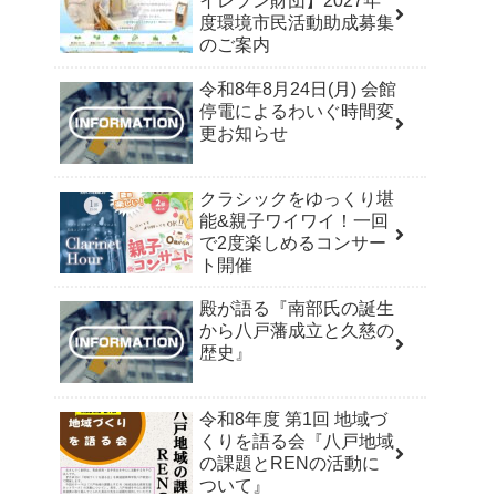
イレブン財団】2027年
度環境市民活動助成募集
のご案内
令和8年8月24日(月) 会館
停電によるわいぐ時間変
更お知らせ
クラシックをゆっくり堪
能&親子ワイワイ！一回
で2度楽しめるコンサー
ト開催
殿が語る『南部氏の誕生
から八戸藩成立と久慈の
歴史』
令和8年度 第1回 地域づ
くりを語る会『八戸地域
の課題とRENの活動に
ついて』