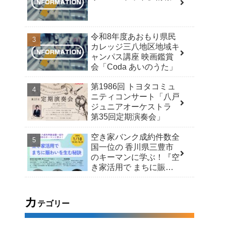
令和8年度あおもり県民
カレッジ三八地区地域キ
ャンパス講座 映画鑑賞
会「Coda あいのうた」
第1986回 トヨタコミュ
ニティコンサート「八戸
ジュニアオーケストラ
第35回定期演奏会」
空き家バンク成約件数全
国一位の 香川県三豊市
のキーマンに学ぶ！『空
き家活用で まちに賑わ
いを生む秘訣』
カ
テゴリー