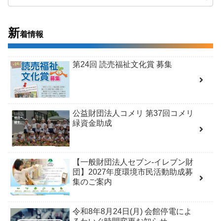
新
着情報
第24回 読売福祉文化賞 募集
公益財団法人コメリ 第37回コメリ
緑資金助成
【一般財団法人セブン-イレブン財
団】2027年度環境市民活動助成募
集のご案内
令和8年8月24日(月) 会館停電によ