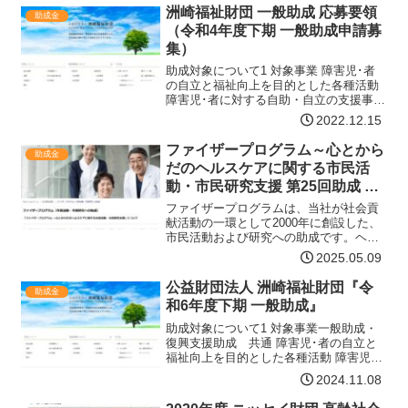
洲崎福祉財団 一般助成 応募要領
助成金
（令和4年度下期 一般助成申請募
集）
助成対象について1 対象事業 障害児･者
の自立と福祉向上を目的とした各種活動
障害児･者に対する自助・自立の支援事業
採択後、令和5年6月1日から申請事業を開
2022.12.15
始し、令和5年11月30日までに終了する
事業2 対象団体 営利を目的としない次の
ファイザープログラム～心とから
助成金
法…【詳細はコチラ】
だのヘルスケアに関する市民活
動・市民研究支援 第25回助成 公
募
ファイザープログラムは、当社が社会貢
献活動の一環として2000年に創設した、
市民活動および研究への助成です。ヘル
スケアを重視した社会の実現に向けて、
2025.05.09
「心とからだのヘルスケア」の領域で活
躍する市民団体、患者団体、障がい者団
公益財団法人 洲崎福祉財団『令
助成金
体等、皆様の「健やか…【詳細はコチ
和6年度下期 一般助成』
ラ】
助成対象について1 対象事業一般助成・
復興支援助成 共通 障害児･者の自立と
福祉向上を目的とした各種活動 障害児･
者に対する自助・自立の支援事業一般助
2024.11.08
成 採択後、令和7年6月1日から申請事業
を開始し、令和7年11月30日までに終了