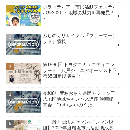
ボランティア・市民活動フェスティ
バル2026 ～地域の魅力を再発見！
～
みちのくリサイクル『フリーマーケ
ット』情報
第1986回 トヨタコミュニティコン
サート「八戸ジュニアオーケストラ
第35回定期演奏会」
令和8年度あおもり県民カレッジ三
八地区地域キャンパス講座 映画鑑
賞会「Coda あいのうた」
【一般財団法人セブン-イレブン財
団】2027年度環境市民活動助成募