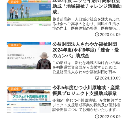
2020年度 ニッセイ財団 高齢社会
助成金
する事業復…【詳細はコチラ】
助成「地域福祉チャレンジ活動助
成」
趣旨超高齢・人口減少社会を活力あふれ
る社会へご高承のとおり、国民の生活水
準の向上、医療体制の整備、医療技術の
進歩、健康増進などにより、平均寿命は
2020.04.09
世界のトップクラスの水準となり、世界
のどの国も経験したことのない超高齢社
公益財団法人さわやか福祉財団
助成金
会を迎えています。また、…【詳細はコ
2024年度(令和6年度)「連合・愛
チラ】
のカンパ」助成金
この助成は、新たな地域の助け合い活動
を初期運営資金面から支援するために、
公益財団法人さわやか福祉財団が日本労
働組合総連合会（連合）「連合・愛のカ
2024.10.09
ンパ」より資金を提供いただいて実施す
るものです。助成対象となる活動と内容
令和5年度むつ小川原地域・産業
助成金
新たに始める、地域におけ…【詳細はコ
振興プロジェクト支援助成事業
チラ】
令和5年度むつ小川原地域、産業振興プロ
ジェクト支援助成事業の募集及び個別相
談会開催についてお知らせいたします。
募集の概要助成対象事業者県内の市町村
2022.08.09
及び地域団体、産業団体助成対象事業令
和5年4月1日から令和6年3月31日までに
実施する次のいず…【詳細はコチラ】