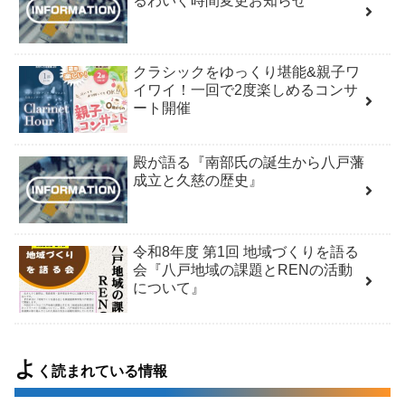
るわいぐ時間変更お知らせ
クラシックをゆっくり堪能&親子ワ
イワイ！一回で2度楽しめるコンサ
ート開催
殿が語る『南部氏の誕生から八戸藩
成立と久慈の歴史』
令和8年度 第1回 地域づくりを語る
会『八戸地域の課題とRENの活動
について』
よ
く読まれている情報