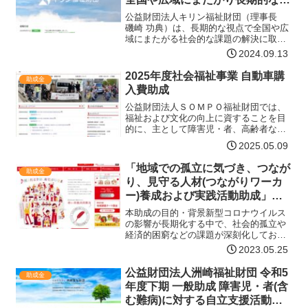
点で福祉の向上を目指す団体を応
公益財団法人キリン福祉財団（理事長
援するプログラム～
磯崎 功典）は、長期的な視点で全国や広
域にまたがる社会的な課題の解決に取り
組むボランティア活動を応援する「キリ
2024.09.13
ン・福祉のちから開拓事業」の募集要綱
を決定しましたので、下記の通りご案内
2025年度社会福祉事業 自動車購
助成金
申し上げます。なお、本…【詳細はコチ
入費助成
ラ】
公益財団法人ＳＯＭＰＯ福祉財団では、
福祉および文化の向上に資することを目
的に、主として障害児・者、高齢者など
を対象として活動するＮＰＯの支援、社
2025.05.09
会福祉の学術文献表彰、学術研究・文化
活動の助成などを実施しています。「自
「地域での孤立に気づき、つなが
助成金
動車購入費助成」では、障…【詳細はコ
り、見守る人材(つながりワーカ
チラ】
ー)養成および実践活動助成」の
第3回助成公募
本助成の目的・背景新型コロナウイルス
の影響が長期化する中で、社会的孤立や
経済的困窮などの課題が深刻化してお
り、誰にも相談することができないまま
2023.05.25
地域の中で孤立することで、課題の更な
る悪化につながってしまう可能性があり
公益財団法人洲崎福祉財団 令和5
助成金
ます。こうしたなかで、コロ…【詳細は
年度下期 一般助成 障害児・者(含
コチラ】
む難病)に対する自立支援活動へ