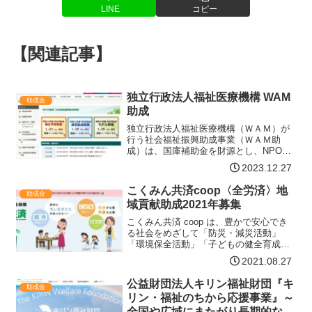
LINE
コピー
【関連記事】
独立行政法人福祉医療機構 WAM
助成金
助成
独立行政法人福祉医療機構（ＷＡＭ）が
行う社会福祉振興助成事業（ＷＡＭ助
成）は、国庫補助金を財源とし、NPOや
ボランティア団体などが行う民間福祉活
2023.12.27
動を対象とした助成金制度です。高齢
者・障害者などが地域のつながりの中で
こくみん共済coop〈全労済〉地
助成金
自立した生活を送り、また、…【詳細は
域貢献助成2021年募集
コチラ】
こくみん共済 coop は、豊かで安心でき
る社会をめざして「防災・減災活動」
「環境保全活動」「子どもの健全育成活
動」を重点分野と位置づけ、積極的に地
2021.08.27
域社会へ貢献する活動を展開していま
す。その一環として、「人と人とがささ
公益財団法人キリン福祉財団『キ
助成金
えあい、安心して暮らせ…【詳細はコチ
リン・福祉のちから応援事業』～
ラ】
全国や広域にまたがり長期的な視