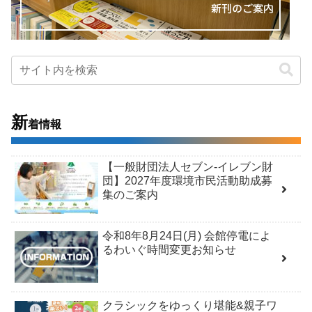
新
着情報
【一般財団法人セブン-イレブン財
団】2027年度環境市民活動助成募
集のご案内
令和8年8月24日(月) 会館停電によ
るわいぐ時間変更お知らせ
クラシックをゆっくり堪能&親子ワ