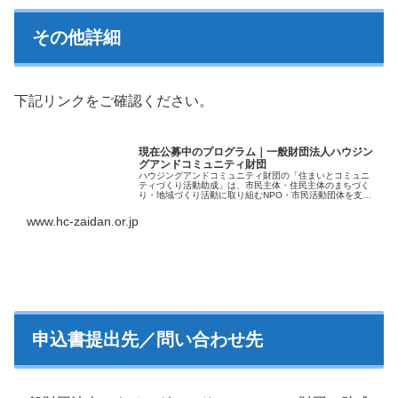
その他詳細
下記リンクをご確認ください。
現在公募中のプログラム｜一般財団法人ハウジン
グアンドコミュニティ財団
ハウジングアンドコミュニティ財団の「住まいとコミュニ
ティづくり活動助成」は、市民主体・住民主体のまちづく
り・地域づくり活動に取り組むNPO・市民活動団体を支援
する助成プログラム（助成金）です。
www.hc-zaidan.or.jp
申込書提出先／問い合わせ先