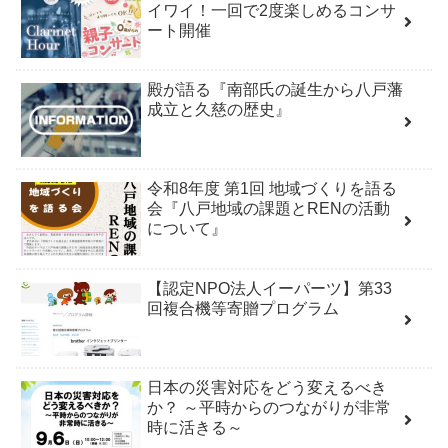
イワイ！一回で2度楽しめるコンサ
ート開催
殿が語る『南部氏の誕生から八戸藩
成立と久慈の歴史』
令和8年度 第1回 地域づくりを語る
会『八戸地域の課題とRENの活動
について』
【認定NPO法人イーパーツ】第33
回複合機等寄贈プログラム
日本の災害対応をどう変えるべき
か？ ～平時からのつながりが非常
時に活きる～