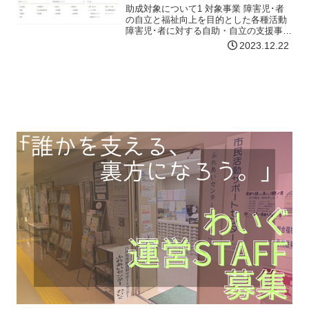
の助成募集
助成対象について1 対象事業 障害児･者
の自立と福祉向上を目的とした各種活動
障害児･者に対する自助・自立の支援事業
採択後、令和6年6月1日から申請事業を開
2023.12.22
始し、令和6年11月30日までに終了する
事業2 対象団体 営利を目的としない、次
の…【詳細はコチラ】