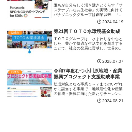
誰もが自分らしく活き活きとくらす「サ
ステナブルな共生社会」の実現に向けて
パナソニックグループは創業以来、「社
会生活の向上」と「世界文化の進展」に
2024.04.19
向けて、事業活動とともに企業市民活動
を通じて社会課題の解決や、より良いく
第21回ＴＯＴＯ水環境基金助成
助成金
らしの創造と世界中の人々…【詳細はコ
チラ】
ＴＯＴＯグループは、水まわりを中心と
した、豊かで快適な生活文化を創造する
ことで、社会の発展に貢献し、世界の
人々から信頼される企業を目指していま
す。持続可能な社会の実現のためには、
2025.07.07
企業の事業活動による貢献だけでなく、
地域を支える団体の活動が欠…【詳細は
令和7年度むつ小川原地域・産業
コチラ】
助成金
振興プロジェクト支援助成事業
助成対象となる事業１～７までのいずれ
かに該当する事業で、地域活性化や産業
の育成・振興に向けた新たなチャレンジ
かつ、将来のビジネスモデルとしての可
2024.08.21
能性のある事業とします。１．人材育成
人材の企業等への派遣、先進地視察研
修、講師の招へいによる講習…【詳細は
コチラ】