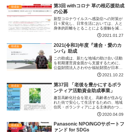
第3回 withコロナ 草の根応援助成
助成金
の公募
新型コロナウイルスへ感染症への対策が
日々変化し、日常生活においては、人と
身体的距離をとることによる接触を減ら
すことなど、「新しい生活様式」が提言
2021.01.27
される中、地域福祉活動においては今ま
での対面的な活動やつながり方を見直す
2021(令和3)年度『連合・愛のカ
助成金
など新たな活動スタイルの…【詳細はコ
ンパ』助成
チラ】
この助成は、新たな地域の助け合い活動
を初期運営資金面から支援するために、
公益財団法人さわやか福祉財団が日本労
働組合総連合会(連合)「連合・愛のカン
2021.10.22
パ」より資金を提供いただいて実施する
ものです。助成詳細対象となる活動内容
第37回 「老後を豊かにするボラ
助成金
新たに始める「ふれあい…【詳細はコチ
ンティア活動資金助成事業」
ラ】
趣旨高齢化社会を迎え、高齢者が住みな
れた街で安心して生活するための、地域
住民・ボランティアによる主体的かつ活
発な福祉活動に対するニーズが、一段と
2020.04.09
高まっています。本助成事業は、高齢者
を主な対象として活動するボランティア
Panasonic NPO/NGOサポートフ
助成金
グループおよび地域共生社…【詳細はコ
ァンド for SDGs
チラ】