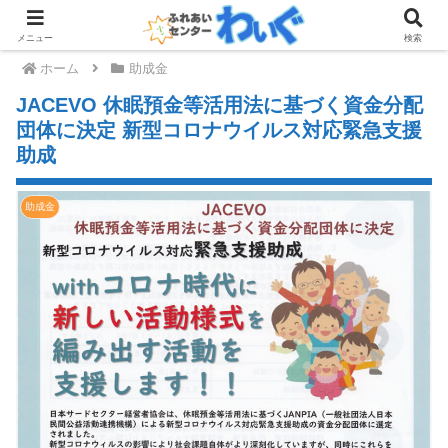
メニュー
検索
ホーム
助成金
JACEVO 休眠預金等活用法に基づく資金分配
団体に決定 新型コロナウイルス対応緊急支援
助成
助成金