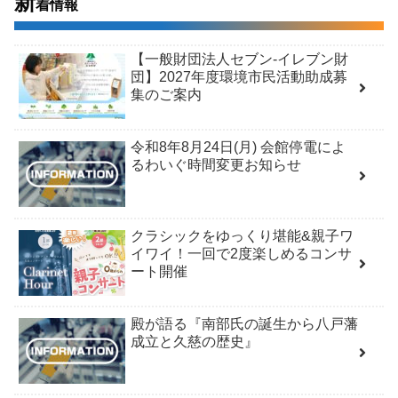
新
着情報
【一般財団法人セブン-イレブン財
団】2027年度環境市民活動助成募
集のご案内
令和8年8月24日(月) 会館停電によ
るわいぐ時間変更お知らせ
クラシックをゆっくり堪能&親子ワ
イワイ！一回で2度楽しめるコンサ
ート開催
殿が語る『南部氏の誕生から八戸藩
成立と久慈の歴史』