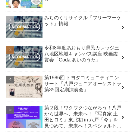
みちのくリサイクル『フリーマーケ
ット』情報
令和8年度あおもり県民カレッジ三
八地区地域キャンパス講座 映画鑑
賞会「Coda あいのうた」
第1986回 トヨタコミュニティコン
サート「八戸ジュニアオーケストラ
第35回定期演奏会」
第２段！ワクワクつながろう！八戸
から世界へ、未来へ！『写真家 土
田ヒロミ』東北初 in 八戸「今」を
見つめて、未来へ！スペシャルトー
ク＆市民交流 /「ヒロシマ・コレク