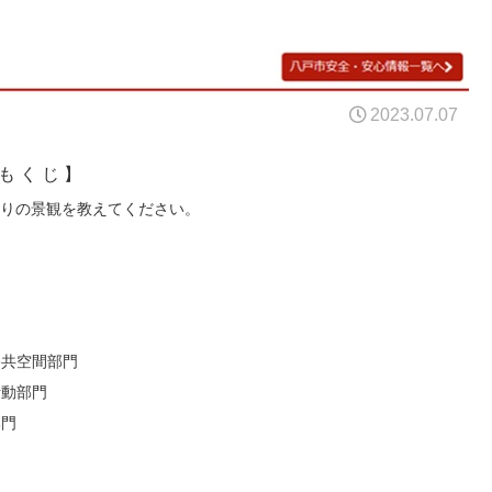
2023.07.07
も く じ 】
りの景観を教えてください。
公共空間部門
活動部門
部門