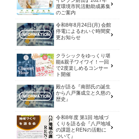
イレブン財団】2027年
度環境市民活動助成募集
のご案内
令和8年8月24日(月) 会館
停電によるわいぐ時間変
更お知らせ
クラシックをゆっくり堪
能&親子ワイワイ！一回
で2度楽しめるコンサー
ト開催
殿が語る『南部氏の誕生
から八戸藩成立と久慈の
歴史』
令和8年度 第1回 地域づ
くりを語る会『八戸地域
の課題とRENの活動に
ついて』