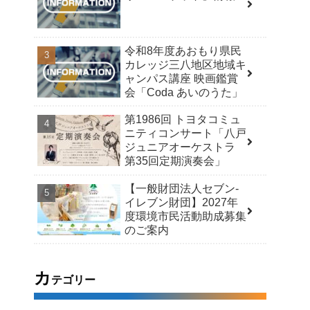
令和8年度あおもり県民
カレッジ三八地区地域キ
ャンパス講座 映画鑑賞
会「Coda あいのうた」
第1986回 トヨタコミュ
ニティコンサート「八戸
ジュニアオーケストラ
第35回定期演奏会」
【一般財団法人セブン-
イレブン財団】2027年
度環境市民活動助成募集
のご案内
カ
テゴリー