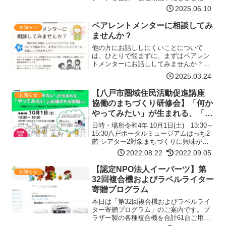
同時に、リユースPCおよびモニタも申請
2025.06.10
いただけます用途に合わせてお選びいた
だけます。寄贈目的 非営利団体の情報化
ペアレントメンターに相談してみ
お知らせ
支援 情報共…【詳細はコチラ】
ませんか？
他の⽅にお話ししにくいことについて
は、ひとりで悩まずに、まずはペアレン
トメンターにお話ししてみませんか？ペ
アレントメンターとはペアレントメンタ
2025.03.24
ーとは、⾃閉症の⼦どもをもつ親が、診
断間もない親御さんや、悩みがある親御
【八戸市圏域住民活動促進講座
お知らせ
さんのお話をお聞きする家族…【詳細は
協働のまちづくり研修会】「何か
コチラ】
やってみたい」が生まれる、「や
ってみたい」が応援される地域と
日時・場所令和4年 10月1日(土) 13:30～
は
15:30八戸ポータルミュージアムはっち2
階 シアター2対象まちづくりに興味があ
る方ならどなたでも参加できます事例発
2022.08.22
2022.09.05
表八戸市でまちづくり活動を行う方に、
実践事例や課題をお聞きします。【高森
【認定NPO法人イーパーツ】第
お知らせ
…【詳細はコチラ】
32回複合機およびラベルライター
寄贈プログラム
本日は「第32回複合機およびラベルライ
ター寄贈プログラム」のご案内です。ブ
ラザー製の各種複合機を合計61台ご用意
いたしました。同時に、リユースPC、モ