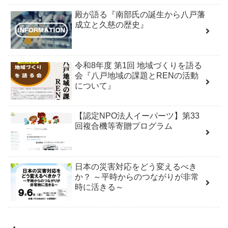
殿が語る『南部氏の誕生から八戸藩
成立と久慈の歴史』
令和8年度 第1回 地域づくりを語る
会『八戸地域の課題とRENの活動
について』
【認定NPO法人イーパーツ】第33
回複合機等寄贈プログラム
日本の災害対応をどう変えるべき
か？ ～平時からのつながりが非常
時に活きる～