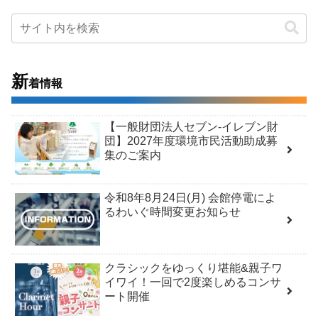
新
着情報
【一般財団法人セブン-イレブン財
団】2027年度環境市民活動助成募
集のご案内
令和8年8月24日(月) 会館停電によ
るわいぐ時間変更お知らせ
クラシックをゆっくり堪能&親子ワ
イワイ！一回で2度楽しめるコンサ
ート開催