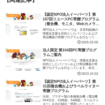
【認定NPO法人イーパーツ】第
お知らせ
107回リユースPC寄贈プログラム
（複合機、モニタ、Webカメラも
あります）ご案内
NPO法人イーパーツでは、非営利組織の
情報化支援を目的としたパソコンおよび
周辺機器の寄贈プログラムを行なってい
ます。本日は「第107回リユースPC寄贈
2025.03.05
プログラム」のご案内です。リユース
PC、モニタに加え、未使用の新古品イン
法人限定 第104回PC寄贈プログ
お知らせ
クジェット複合機（…【詳細はコチラ】
ラムご案内
NPO法人イーパーツでは、情報化支援を
目的としたパソコンおよび周辺機器の寄
贈プログラムを行なっています。本日
は、リユースPC寄贈プログラムのご案内
2023.10.02
です。今回、ノートPCを合計で333台ご
用意いたしました。この機会に、ぜひ申
【認定NPO法人イーパーツ】第
お知らせ
請をご検討ください…【詳細はコチラ】
31回複合機およびラベルライター
寄贈プログラム
今回、ブラザー製の各種複合機（電話機
FAX付き、A3両面、A4両面、ラベルライ
ター）を合計68台ご用意いたしました。