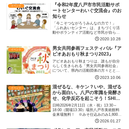
える人 1チーム4名以上で申込みでき…
『令和2年度八戸市市民活動サポ
イベント
【詳細はコチラ】
ートセンターわいぐ交流会』のお
知らせ
「今こそつながろうみんなの力で！」
「ふれあいセンター」は、まちづくり活
動やボランティア活動など市民が自ら取
り組む活動を支援しています。「わいぐ
2020.10.28
交流会」では、いろいろな活動を行って
いる市民活動団体やNPO団体が参加し、
男女共同参画フェスティバル『ア
イベント
活動内容をPRしながらお…【詳細はコチ
ピオあおもり秋まつり2023』
ラ】
アピオあおもり秋まつりは、誰もが自分
らしく生きられる「男女共同参画社会」
について、県内の活動団体の方々ととも
に、学び、考え、語り合う場として開催
2023.10.06
します。出展団体によるワークショッ
プ・飲食物販売・パネル展示・フリーマ
混ぜるな、キケン？いや、混ぜる
イベント
ーケットなどのブース出展の…【詳細は
から面白い。八戸の常識を発酵さ
コチラ】
せ、化学反応を起こそう！SHIN
CRAZY FES 2026
日時2026年2月11日（水・祝）13:30～
18:00（開場13:30）場所八戸市美術館料
金来場無料！ ※みそ仕込みのみ1,800円
要事前申込チラシ下記リンクをご確認く
2026.01.27
ださい。お問い合わせ080-5034-
4421（Edulinks）【…【詳細はコチラ】