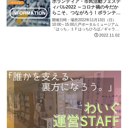
ボランティア・市民活動フェステ
イベント
ィバル2022 ～コロナ禍の今だか
らこそ、つながろう！ボランティ
ア～
開催日時・場所2022年11月13日（日）
10:00～15:00八戸ポータルミュージアム
「はっち」１Ｆはっちひろば／ギャラリ
ー１／シアター１／番町スクエア特別企
2022.11.02
画 オープニングステージ挨拶 10:00～
八戸市長／八戸市社会福祉協議会会長
／…【詳細はコチラ】