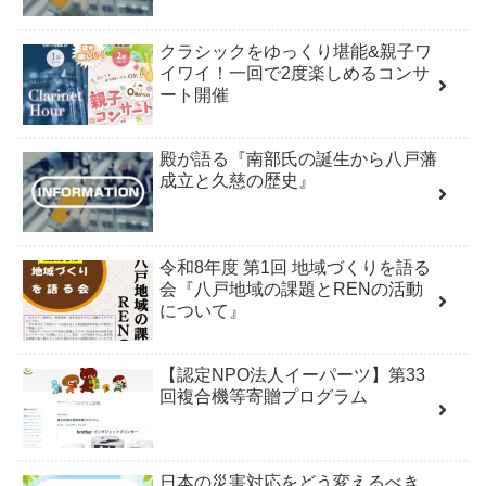
クラシックをゆっくり堪能&親子ワ
イワイ！一回で2度楽しめるコンサ
ート開催
殿が語る『南部氏の誕生から八戸藩
成立と久慈の歴史』
令和8年度 第1回 地域づくりを語る
会『八戸地域の課題とRENの活動
について』
【認定NPO法人イーパーツ】第33
回複合機等寄贈プログラム
日本の災害対応をどう変えるべき