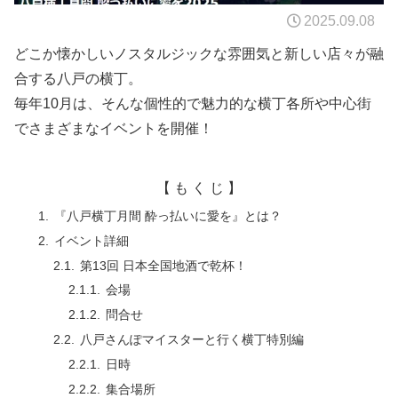
2025.09.08
どこか懐かしいノスタルジックな雰囲気と新しい店々が融
合する八戸の横丁。
毎年10月は、そんな個性的で魅力的な
横丁各所
や
中心街
でさまざまなイベントを開催！
【 も く じ 】
『八戸横丁月間 酔っ払いに愛を』とは？
イベント詳細
第13回 日本全国地酒で乾杯！
会場
問合せ
八戸さんぽマイスターと行く横丁特別編
日時
集合場所