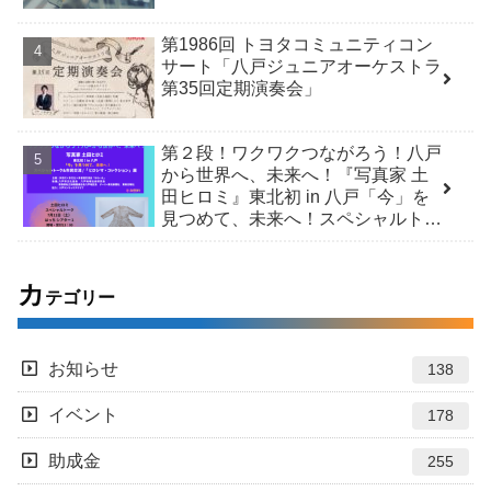
第1986回 トヨタコミュニティコン
サート「八戸ジュニアオーケストラ
第35回定期演奏会」
第２段！ワクワクつながろう！八戸
から世界へ、未来へ！『写真家 土
田ヒロミ』東北初 in 八戸「今」を
見つめて、未来へ！スペシャルトー
ク＆市民交流 /「ヒロシマ・コレク
ション」展
カ
テゴリー
お知らせ
138
イベント
178
助成金
255