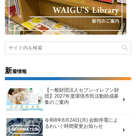
新
着情報
【一般財団法人セブン-イレブン財
団】2027年度環境市民活動助成募
集のご案内
令和8年8月24日(月) 会館停電によ
るわいぐ時間変更お知らせ