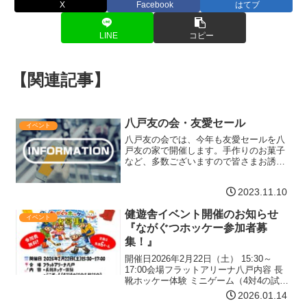
X
Facebook
はてブ
LINE
コピー
【関連記事】
八戸友の会・友愛セール
イベント
八戸友の会では、今年も友愛セールを八
戸友の家で開催します。手作りのお菓子
など、多数ございますので皆さまお誘い
合わせのうえ、お出かけ下さいませ。日
時令和5年12月7日(木) AM10:30～
2023.11.10
11:30※ 売り切れ次第終了いたします場
所羽仁もと…【詳細はコチラ】
健遊舎イベント開催のお知らせ
イベント
『ながぐつホッケー参加者募
集！』
開催日2026年2月22日（土） 15:30～
17:00会場フラットアリーナ八戸内容 長
靴ホッケー体験 ミニゲーム（4対4の試合
を数試合）参加条件 小学生以上の人 たの
2026.01.14
しくあそべる人、借りる道具を大事に使