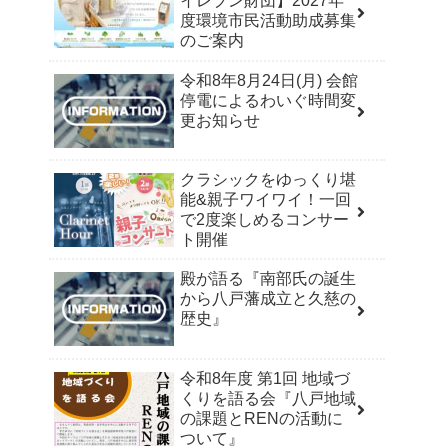
イレブン財団】2027年
度環境市民活動助成募集
のご案内
令和8年8月24日(月) 会館
停電によるわいぐ時間変
更お知らせ
クラシックをゆっくり堪
能&親子ワイワイ！一回
で2度楽しめるコンサー
ト開催
殿が語る『南部氏の誕生
から八戸藩成立と久慈の
歴史』
令和8年度 第1回 地域づ
くりを語る会『八戸地域
の課題とRENの活動に
ついて』