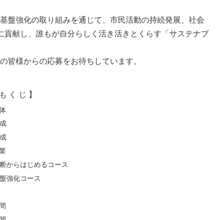
織基盤強化の取り組みを通じて、市民活動の持続発展、社会
に貢献し、誰もが自分らしく活き活きとくらす「サステナブ
Oの皆様からの応募をお待ちしています。
も く じ 】
体
成
成
業
断からはじめるコース
盤強化コース
間
間