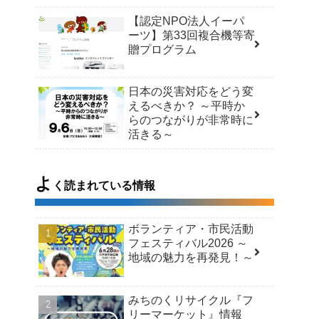
【認定NPO法人イーパ
ーツ】第33回複合機等寄
贈プログラム
日本の災害対応をどう変
えるべきか？ ～平時か
らのつながりが非常時に
活きる～
よ
く読まれている情報
ボランティア・市民活動
フェスティバル2026 ～
地域の魅力を再発見！～
みちのくリサイクル『フ
リーマーケット』情報