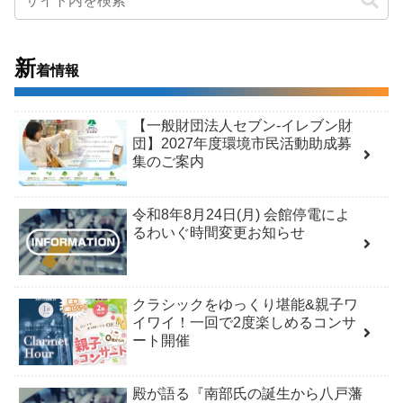
新
着情報
【一般財団法人セブン-イレブン財
団】2027年度環境市民活動助成募
集のご案内
令和8年8月24日(月) 会館停電によ
るわいぐ時間変更お知らせ
クラシックをゆっくり堪能&親子ワ
イワイ！一回で2度楽しめるコンサ
ート開催
殿が語る『南部氏の誕生から八戸藩