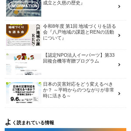
成立と久慈の歴史』
令和8年度 第1回 地域づくりを語る
会『八戸地域の課題とRENの活動
について』
【認定NPO法人イーパーツ】第33
回複合機等寄贈プログラム
日本の災害対応をどう変えるべき
か？ ～平時からのつながりが非常
時に活きる～
よ
く読まれている情報