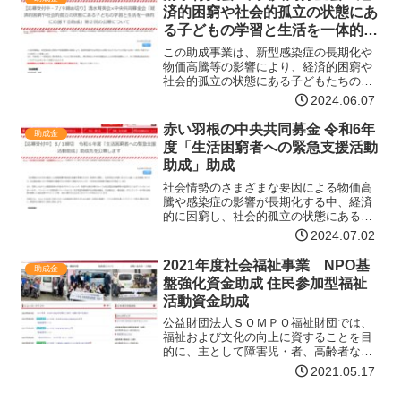
済的困窮や社会的孤立の状態にあ
る子どもの学習と生活を一体的に
応援する助成」第2回
この助成事業は、新型感染症の長期化や
物価高騰等の影響により、経済的困窮や
社会的孤立の状態にある子どもたちの学
習と生活を一体的に応援することを目的
2024.06.07
として実施します。なお、本助成は「一
般財団法人清水育英会」からのご寄付を
赤い羽根の中央共同募金 令和6年
助成金
財源に、清水育英会と中央…【詳細はコ
度「生活困窮者への緊急支援活動
チラ】
助成」助成
社会情勢のさまざまな要因による物価高
騰や感染症の影響が長期化する中、経済
的に困窮し、社会的孤立の状態にある
方々は厳しい生活環境にあります。生活
2024.07.02
福祉資金コロナ特例貸付の償還が2023年
度から開始されましたが、引き続き生活
2021年度社会福祉事業 NPO基
助成金
再建が困難な方が数多く…【詳細はコチ
盤強化資金助成 住民参加型福祉
ラ】
活動資金助成
公益財団法人ＳＯＭＰＯ福祉財団では、
福祉および文化の向上に資することを目
的に、主として障害児・者、高齢者など
を対象として活動するＮＰＯの支援、社
2021.05.17
会福祉の学術文献表彰、学術研究・文化
活動の助成などを実施しています。「住