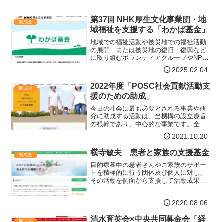
第37回 NHK厚生文化事業団・地
助成金
域福祉を支援する「わかば基金」
地域での福祉活動や被災地での福祉活動
の展開、または被災地の復旧・復興など
に取り組むボランティアグループやNPO
を応援します「わかば基金」は、地域に
2025.02.04
根ざした福祉活動を展開しているNPOや
ボランティアグループが、活動の幅を広
2022年度「POSC社会貢献活動支
助成金
げるための支援をして…【詳細はコチ
援のための助成」
ラ】
今日の社会に最も必要とされる事業や研
究に助成する活動は、当機構の設立趣旨
の根幹であり、中心的な事業です。全日
本遊技事業協同組合連合会(全日遊連)の社
2021.10.20
会貢献基金やパチンコ・パチスロ産業21
世紀会からの寄付金等をその主な財源と
横寺敏夫 患者と家族の支援基金
助成金
して、2022年度…【詳細はコチラ】
目的療養中の患者さんやご家族のサポー
トを積極的に行う団体及び個人に対し、
その活動を側面から支援して活動成果の
助長奨励の一助とすることで、患者さん
やご家族の不安や苦しみが少しでも減
2020.08.06
り、笑顔が増える事を目的としていま
す。助成対象日本国内において…【詳細
清水育英会×中央共同募金会「経
はコチラ】
助成金