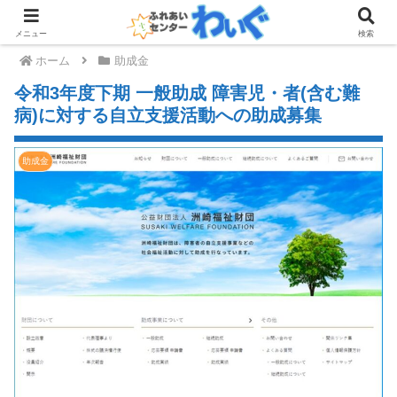
メニュー
検索
ホーム
助成金
令和3年度下期 一般助成 障害児・者(含む難
病)に対する自立支援活動への助成募集
助成金