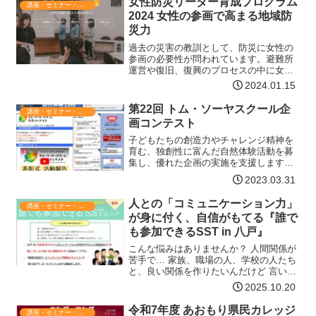
女性防災リーダー育成プログラム
講座・セミナー・表彰
データ作成編7月3日…【詳細はコチラ】
2024 女性の参画で高まる地域防
災力
過去の災害の教訓として、防災に女性の
参画の必要性が問われています。避難所
運営や復旧、復興のプロセスの中に女性
の参画があれば、多様な人々への配慮や
2024.01.15
ニーズに気づき、災害関連死を防ぐこと
ができたと考えられます。声をあげ実践
第22回 トム・ソーヤスクール企
講座・セミナー・表彰
できる女性防災リーダーを…【詳細はコ
画コンテスト
チラ】
子どもたちの創造力やチャレンジ精神を
育む、独創性に富んだ自然体験活動を募
集し、優れた企画の実施を支援します。
さらに、実施報告書等を審査し文部科学
2023.03.31
大臣賞、安藤百福賞などを選考し、表彰
いたします。内容小中学生が概ね10人程
人との「コミュニケーション力」
講座・セミナー・表彰
度参加する自然の中での…【詳細はコチ
が身に付く、自信がもてる『誰で
ラ】
も参加できるSST in 八戸』
こんな悩みはありませんか？ 人間関係が
苦手で… 家族、職場の人、学校の人たち
と、良い関係を作りたいんだけど 言いた
い事が言えなくて、つらい思いをしてい
2025.10.20
る 支援者(こども、若者、障害者、高齢者
など）としての関わり方を学びたい など
令和7年度 あおもり県民カレッジ
講座・セミナー・表彰