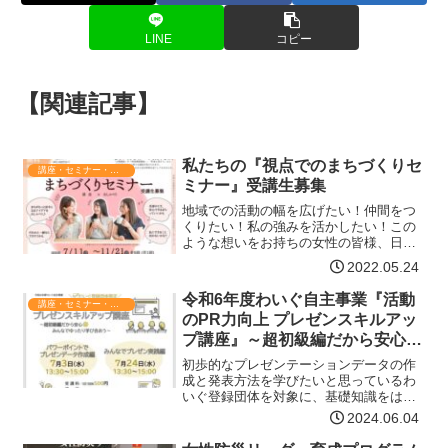
LINE
コピー
【関連記事】
私たちの『視点でのまちづくりセ
講座・セミナー・表彰
ミナー』受講生募集
地域での活動の幅を広げたい！仲間をつ
くりたい！私の強みを活かしたい！この
ような想いをお持ちの女性の皆様、日ご
ろの想いや経験を活かして、自分も地域
2022.05.24
も幸せにするチカラを身につけません
か？対象 青森県在住の18歳以上の女性
令和6年度わいぐ自主事業『活動
講座・セミナー・表彰
地域づくりやまちづくり…【詳細はコチ
のPR力向上 プレゼンスキルアッ
ラ】
プ講座』～超初級編だから安心
みんなでゆったり学び合おう～
初歩的なプレゼンテーションデータの作
成と発表方法を学びたいと思っているわ
いぐ登録団体を対象に、基礎知識をはじ
めとする機能の紹介やデータの作成、み
2024.06.04
んなで楽しく学び合う発表(プレゼン)会を
します。日時パワーポイントでプレゼン