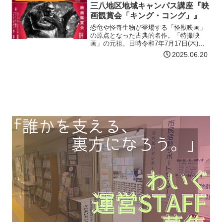
SSTは、社…【詳細はコチラ】
三八地区地域キャンパス講座『映
画観賞会「キング・コング」』
恐竜や怪奇生物が登場する「怪獣映画」
の原点となった古典的名作。「特撮映
画」の元祖。日時令和7年7月17日(木)
13:30～15:30場所八戸ポータルミュージ
2025.06.20
アムはっち シアター２定員70名 事前
申込受付中チラシ下記リンクからご確認
ください…【詳細はコチラ】