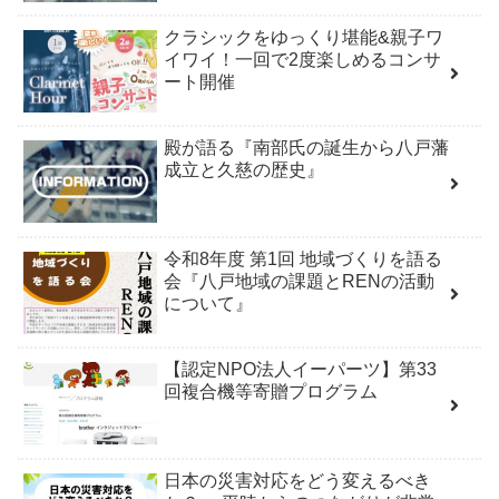
クラシックをゆっくり堪能&親子ワ
イワイ！一回で2度楽しめるコンサ
ート開催
殿が語る『南部氏の誕生から八戸藩
成立と久慈の歴史』
令和8年度 第1回 地域づくりを語る
会『八戸地域の課題とRENの活動
について』
【認定NPO法人イーパーツ】第33
回複合機等寄贈プログラム
日本の災害対応をどう変えるべき