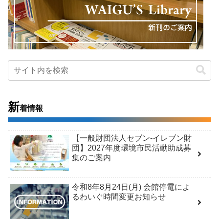
新
着情報
【一般財団法人セブン-イレブン財
団】2027年度環境市民活動助成募
集のご案内
令和8年8月24日(月) 会館停電によ
るわいぐ時間変更お知らせ