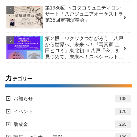
第1986回 トヨタコミュニティコン
サート「八戸ジュニアオーケストラ
第35回定期演奏会」
第２段！ワクワクつながろう！八戸
から世界へ、未来へ！『写真家 土
田ヒロミ』東北初 in 八戸「今」を
見つめて、未来へ！スペシャルトー
ク＆市民交流 /「ヒロシマ・コレク
ション」展
カ
テゴリー
お知らせ
138
イベント
178
助成金
255