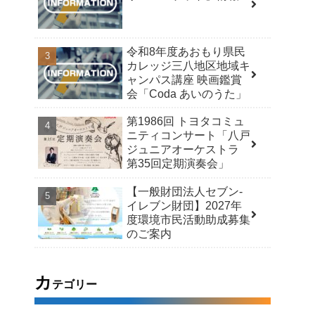
令和8年度あおもり県民
カレッジ三八地区地域キ
ャンパス講座 映画鑑賞
会「Coda あいのうた」
第1986回 トヨタコミュ
ニティコンサート「八戸
ジュニアオーケストラ
第35回定期演奏会」
【一般財団法人セブン-
イレブン財団】2027年
度環境市民活動助成募集
のご案内
カ
テゴリー