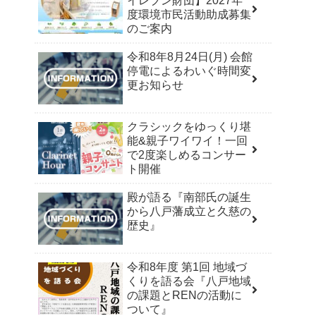
イレブン財団】2027年
度環境市民活動助成募集
のご案内
令和8年8月24日(月) 会館
停電によるわいぐ時間変
更お知らせ
クラシックをゆっくり堪
能&親子ワイワイ！一回
で2度楽しめるコンサー
ト開催
殿が語る『南部氏の誕生
から八戸藩成立と久慈の
歴史』
令和8年度 第1回 地域づ
くりを語る会『八戸地域
の課題とRENの活動に
ついて』