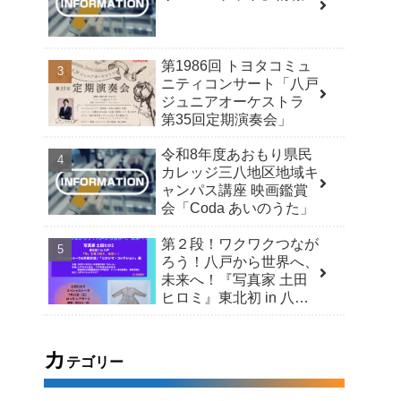
第1986回 トヨタコミュ
ニティコンサート「八戸
ジュニアオーケストラ
第35回定期演奏会」
令和8年度あおもり県民
カレッジ三八地区地域キ
ャンパス講座 映画鑑賞
会「Coda あいのうた」
第２段！ワクワクつなが
ろう！八戸から世界へ、
未来へ！『写真家 土田
ヒロミ』東北初 in 八戸
「今」を見つめて、未来
へ！スペシャルトーク＆
市民交流 /「ヒロシマ・
カ
テゴリー
コレクション」展