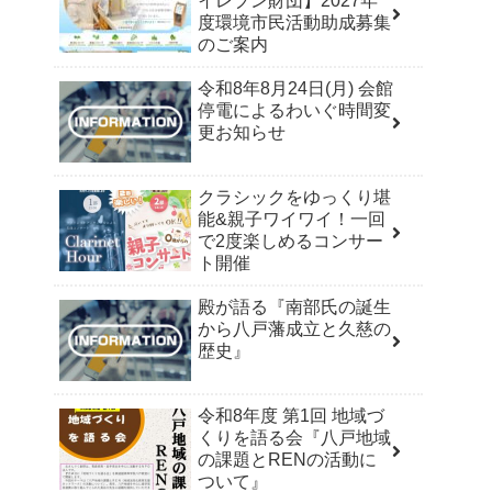
イレブン財団】2027年
度環境市民活動助成募集
のご案内
令和8年8月24日(月) 会館
停電によるわいぐ時間変
更お知らせ
クラシックをゆっくり堪
能&親子ワイワイ！一回
で2度楽しめるコンサー
ト開催
殿が語る『南部氏の誕生
から八戸藩成立と久慈の
歴史』
令和8年度 第1回 地域づ
くりを語る会『八戸地域
の課題とRENの活動に
ついて』