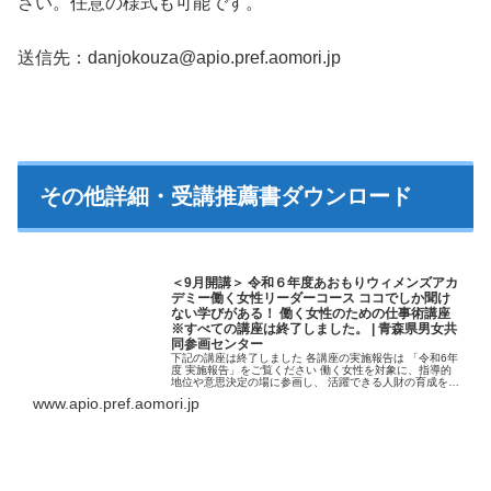
さい。任意の様式も可能です。
送信先：danjokouza@apio.pref.aomori.jp
その他詳細・受講推薦書ダウンロード
＜9月開講＞ 令和６年度あおもりウィメンズアカ
デミー働く女性リーダーコース ココでしか聞け
ない学びがある！ 働く女性のための仕事術講座
※すべての講座は終了しました。 | 青森県男女共
同参画センター
下記の講座は終了しました 各講座の実施報告は 「令和6年
度 実施報告」をご覧ください 働く女性を対象に、指導的
地位や意思決定の場に参画し、 活躍できる人財の育成を目
指します。 女性リーダーを増やしたいと考えている企業・
www.apio.pref.aomori.jp
団体の皆様、 ぜひご活…【詳細はコチラ】