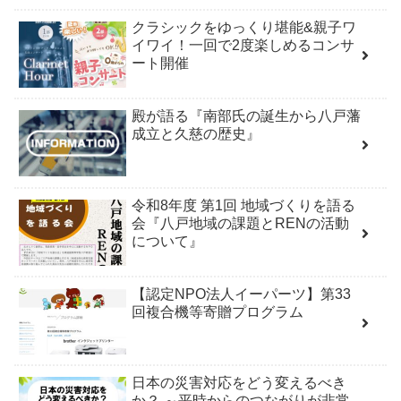
クラシックをゆっくり堪能&親子ワ
イワイ！一回で2度楽しめるコンサ
ート開催
殿が語る『南部氏の誕生から八戸藩
成立と久慈の歴史』
令和8年度 第1回 地域づくりを語る
会『八戸地域の課題とRENの活動
について』
【認定NPO法人イーパーツ】第33
回複合機等寄贈プログラム
日本の災害対応をどう変えるべき
か？ ～平時からのつながりが非常