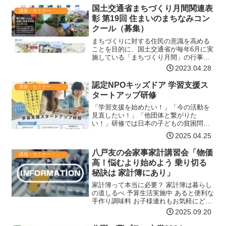
ことを目指しています。募…【詳細はコ
国土交通省まちづくり月間関連表
チラ】
講座・セミナー・表彰
彰 第19回 住まいのまちなみコン
クール（募集）
まちづくりに対する住民の意識を高める
ことを目的に、国土交通省が毎年6月に実
施している「まちづくり月間」の行事の
一環として、1983年（昭和58年）から
2023.04.28
「すまい・まちづくり設計競技」をまち
づくり月間実行委員会と共同主催してき
認定NPOキッズドア 学習支援ス
講座・セミナー・表彰
ました。専門家に質…【詳細はコチラ】
タートアップ研修
「学習支援を始めたい！」「今の活動を
見直したい！」「他団体と繋がりた
い！」研修では日本の子どもの貧困問題
の現状と子どもと接する上での心構えに
2025.04.25
ついて学んだ後、他の参加者の間でとデ
ィスカッションを行い、学習支援に関す
八戸友の会家事家計講習会「物価
講座・セミナー・表彰
る理解を深めます。対象学習支…【詳細
高！悩むより始めよう 乗り切る
はコチラ】
秘訣は 家計簿にあり」
家計簿って本当に必要？ 家計簿は暮らし
の道しるべ 予算生活実施中 あると便利な
手作り調味料 お子様連れもお気軽にどう
ぞスケジュール10月18日(土) 10:30～
2025.09.20
12:00会場羽仁もと子記念館 八戸友の家
資料代350円10月23日(木) 1…【詳細は