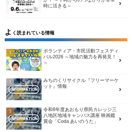
時に活きる～
よ
く読まれている情報
ボランティア・市民活動フェスティ
バル2026 ～地域の魅力を再発見！
～
みちのくリサイクル『フリーマーケ
ット』情報
令和8年度あおもり県民カレッジ三
八地区地域キャンパス講座 映画鑑
賞会「Coda あいのうた」