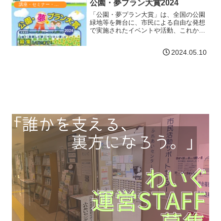
公園・夢プラン大賞2024
講座・セミナー・表彰
コチラ】
「公園・夢プラン大賞」は、全国の公園
緑地等を舞台に、市民による自由な発想
で実施されたイベントや活動、これから
やってみたいアイデア・プランを募集
し、審査・表彰するもので、公園を楽し
2024.05.10
く使いこなす人々をさらに増やして行く
ことを目指しています。募集…【詳細は
コチラ】