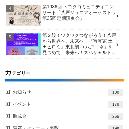
第1986回 トヨタコミュニティコン
サート「八戸ジュニアオーケストラ
第35回定期演奏会」
第２段！ワクワクつながろう！八戸
から世界へ、未来へ！『写真家 土
田ヒロミ』東北初 in 八戸「今」を
見つめて、未来へ！スペシャルトー
ク＆市民交流 /「ヒロシマ・コレク
ション」展
カ
テゴリー
お知らせ
138
イベント
178
助成金
255
講座・セミナー・表彰
199