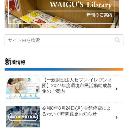
新
着情報
【一般財団法人セブン-イレブン財
団】2027年度環境市民活動助成募
集のご案内
令和8年8月24日(月) 会館停電によ
るわいぐ時間変更お知らせ