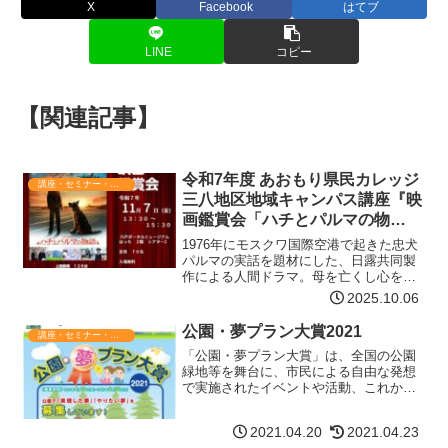
X
Facebook
はてブ
LINE
コピー
【関連記事】
令和7年度 あおもり県民カレッジ
講座・セミナー・表彰
三八地区地域キャンパス講座『映
画鑑賞会「ハチとパルマの物
語」』
1976年にモスクワ国際空港で起きた忠犬
パルマの実話を題材にした、日露共同製
作による人間ドラマ。母を亡くし心を閉
ざした少年コーリャは、空港に置き去り
2025.10.06
にされ飼い主を待ち続けるパルマの寂し
気な様子を目にし、パルマを飼い主の元
公園・夢プラン大賞2021
講座・セミナー・表彰
へ返そうと行動を起こ…【詳細はコチ
「公園・夢プラン大賞」は、全国の公園
ラ】
緑地等を舞台に、市民による自由な発想
で実施されたイベントや活動、これから
やってみたいアイデア・プランを募集
し、審査・ 表彰するもので、公園を楽し
2021.04.20
2021.04.23
く使いこなす人々をさらに増やしてゆく