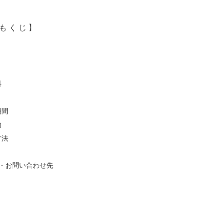
も く じ 】
料
期間
物
方法
・お問い合わせ先