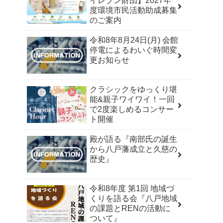
イレブン財団】2027年
度環境市民活動助成募集
のご案内
令和8年8月24日(月) 会館
停電によるわいぐ時間変
更お知らせ
クラシックをゆっくり堪
能&親子ワイワイ！一回
で2度楽しめるコンサー
ト開催
殿が語る『南部氏の誕生
から八戸藩成立と久慈の
歴史』
令和8年度 第1回 地域づ
くりを語る会『八戸地域
の課題とRENの活動に
ついて』