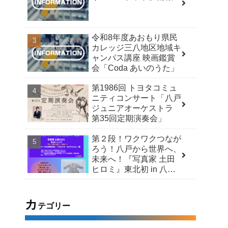
令和8年度あおもり県民
カレッジ三八地区地域キ
ャンパス講座 映画鑑賞
会「Coda あいのうた」
第1986回 トヨタコミュ
ニティコンサート「八戸
ジュニアオーケストラ
第35回定期演奏会」
第２段！ワクワクつなが
ろう！八戸から世界へ、
未来へ！『写真家 土田
ヒロミ』東北初 in 八戸
「今」を見つめて、未来
へ！スペシャルトーク＆
市民交流 /「ヒロシマ・
カ
テゴリー
コレクション」展