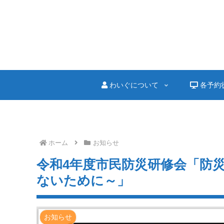
わいぐについて
各予約
ホーム
お知らせ
令和4年度市民防災研修会「防
ないために～」
お知らせ