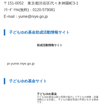
〒151-0052 東京都渋谷区代々木神園町3-1
ﾌﾘｰﾀﾞｲﾔﾙ(無料)：0120-579081
E-mail：yume@niye.go.jp
子どもゆめ基金助成活動情報サイト
助成活動情報サイト
pr.yume.niye.go.jp
子どもゆめ基金サイト
子どもゆめ基金
子どもゆめ基金は国と民間が協力して子どもの体験・読書
活動などを応援し、子どもの健全育成の手助けをする基金
です。