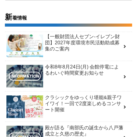
新
着情報
【一般財団法人セブン-イレブン財
団】2027年度環境市民活動助成募
集のご案内
令和8年8月24日(月) 会館停電によ
るわいぐ時間変更お知らせ
クラシックをゆっくり堪能&親子ワ
イワイ！一回で2度楽しめるコンサ
ート開催
殿が語る『南部氏の誕生から八戸藩
成立と久慈の歴史』