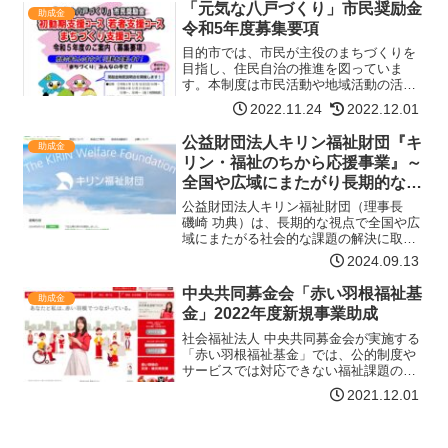
「元気な八戸づくり」市民奨励金
チラ】
助成金
令和5年度募集要項
目的市では、市民が主役のまちづくりを
目指し、住民自治の推進を図っていま
す。本制度は市民活動や地域活動の活性
化を図ることを目的に、公共の担い手と
2022.11.24
2022.12.01
なり得る『市民活動団体』『地域コミュ
ニティ活動団体』の自主的に取り組む公
公益財団法人キリン福祉財団『キ
助成金
益性のあるまちづくり活動を…【詳細は
リン・福祉のちから応援事業』～
コチラ】
全国や広域にまたがり長期的な視
点で福祉の向上を目指す団体を応
公益財団法人キリン福祉財団（理事長
援するプログラム～
磯崎 功典）は、長期的な視点で全国や広
域にまたがる社会的な課題の解決に取り
組むボランティア活動を応援する「キリ
2024.09.13
ン・福祉のちから開拓事業」の募集要綱
を決定しましたので、下記の通りご案内
中央共同募金会「赤い羽根福祉基
助成金
申し上げます。なお、本…【詳細はコチ
金」2022年度新規事業助成
ラ】
社会福祉法人 中央共同募金会が実施する
「赤い羽根福祉基金」では、公的制度や
サービスでは対応できない福祉課題の解
決に向けて、先駆的、モデル的で、今後
2021.12.01
全国または広域的な広がりが期待できる
事業・活動に助成を行っています。この
たび本基金では、下記の…【詳細はコチ