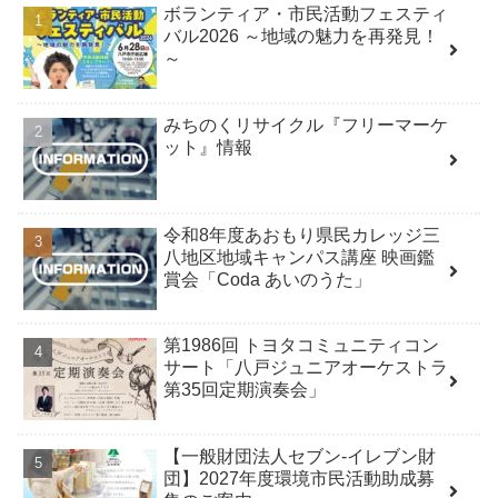
ボランティア・市民活動フェスティ
バル2026 ～地域の魅力を再発見！
～
みちのくリサイクル『フリーマーケ
ット』情報
令和8年度あおもり県民カレッジ三
八地区地域キャンパス講座 映画鑑
賞会「Coda あいのうた」
第1986回 トヨタコミュニティコン
サート「八戸ジュニアオーケストラ
第35回定期演奏会」
【一般財団法人セブン-イレブン財
団】2027年度環境市民活動助成募