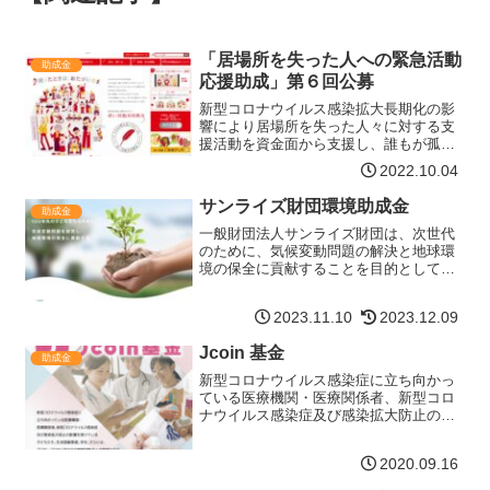
「居場所を失った人への緊急活動
助成金
応援助成」第６回公募
新型コロナウイルス感染拡大長期化の影
響により居場所を失った人々に対する支
援活動を資金面から支援し、誰もが孤立
や生きづらさを感じている人の存在に気
2022.10.04
づき、支え合い、つながり続ける「誰一
人取り残さない（leave no one
サンライズ財団環境助成金
助成金
behind）」地…【詳細はコチラ】
一般財団法人サンライズ財団は、次世代
のために、気候変動問題の解決と地球環
境の保全に貢献することを目的として、
2022年に三共生興株式会社により設立さ
れました。サンライズ財団は、環境助成
2023.11.10
2023.12.09
金を通じて、気候変動問題に関する研究
や対策を始め、脱炭素…【詳細はコチ
Jcoin 基金
ラ】
助成金
新型コロナウイルス感染症に立ち向かっ
ている医療機関・医療関係者、新型コロ
ナウイルス感染症及び感染拡大防止の影
響を受けている子どもたち、生活困窮家
庭、学生、さらには、アフターコロナに
2020.09.16
向けての地域活性化への取組みなど、幅
広い分野の非営利団体を対…【詳細はコ