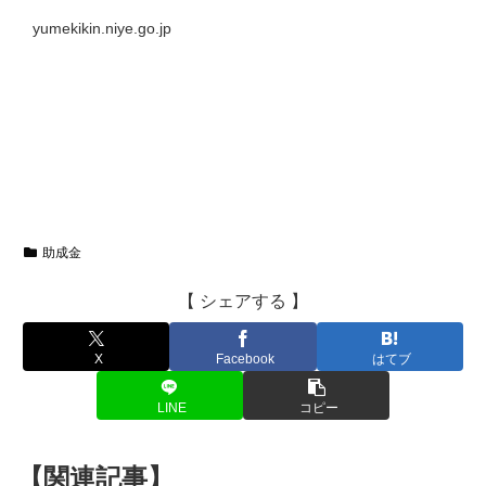
yumekikin.niye.go.jp
助成金
【 シェアする 】
X
Facebook
はてブ
LINE
コピー
【関連記事】