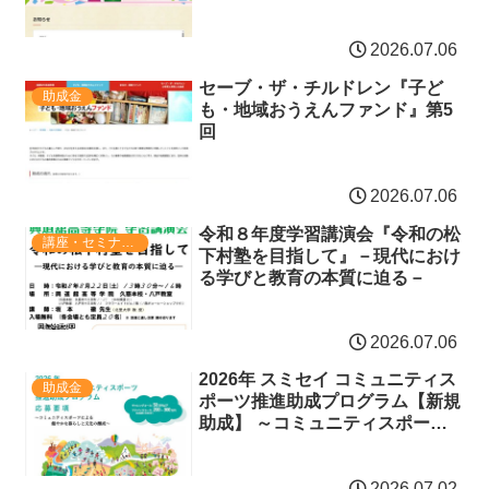
2026.07.06
セーブ・ザ・チルドレン『子ど
助成金
も・地域おうえんファンド』第5
回
2026.07.06
令和８年度学習講演会『令和の松
講座・セミナー・表彰
下村塾を目指して』－現代におけ
る学びと教育の本質に迫る－
2026.07.06
2026年 スミセイ コミュニティス
助成金
ポーツ推進助成プログラム【新規
助成】 ～コミュニティスポーツ
による健やかな暮らしと文化の醸
成～
2026.07.02