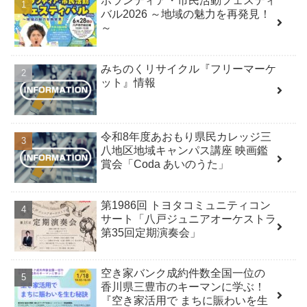
ボランティア・市民活動フェスティ
バル2026 ～地域の魅力を再発見！
～
みちのくリサイクル『フリーマーケ
ット』情報
令和8年度あおもり県民カレッジ三
八地区地域キャンパス講座 映画鑑
賞会「Coda あいのうた」
第1986回 トヨタコミュニティコン
サート「八戸ジュニアオーケストラ
第35回定期演奏会」
空き家バンク成約件数全国一位の
香川県三豊市のキーマンに学ぶ！
『空き家活用で まちに賑わいを生