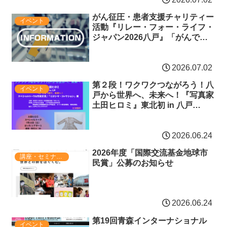
がん征圧・患者支援チャリティー
イベント
活動『リレー・フォー・ライフ・
ジャパン2026八戸』「がんで苦
しむ人や悲しむ人をなくしたい」
参加者募集中
2026.07.02
第２段！ワクワクつながろう！八
イベント
戸から世界へ、未来へ！『写真家
土田ヒロミ』東北初 in 八戸
「今」を見つめて、未来へ！スペ
シャルトーク＆市民交流 /「ヒロ
2026.06.24
シマ・コレクション」展
2026年度「国際交流基金地球市
講座・セミナー・表彰
民賞」公募のお知らせ
2026.06.24
第19回青森インターナショナル
イベント