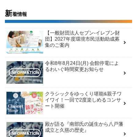
新
着情報
【一般財団法人セブン-イレブン財
団】2027年度環境市民活動助成募
集のご案内
令和8年8月24日(月) 会館停電によ
るわいぐ時間変更お知らせ
クラシックをゆっくり堪能&親子ワ
イワイ！一回で2度楽しめるコンサ
ート開催
殿が語る『南部氏の誕生から八戸藩
成立と久慈の歴史』