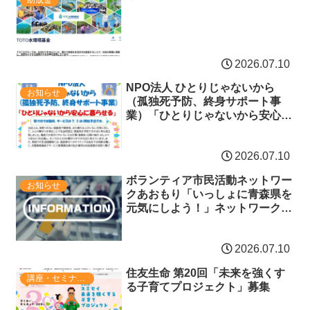
助成金
2026.07.10
NPO法人 ひとりじゃないから
お知らせ
（孤独死予防、終身サポート事
業）「ひとりじゃないから安心に
暮らせる」
2026.07.10
ボランティア市民活動ネットワー
お知らせ
クあおもり「いっしょに青森県を
元気にしよう！」ネットワーク登
録・賛助会員 令和8年度募集
2026.07.10
住友生命 第20回「未来を強くす
講座・セミナー・表彰
る子育てプロジェクト」募集