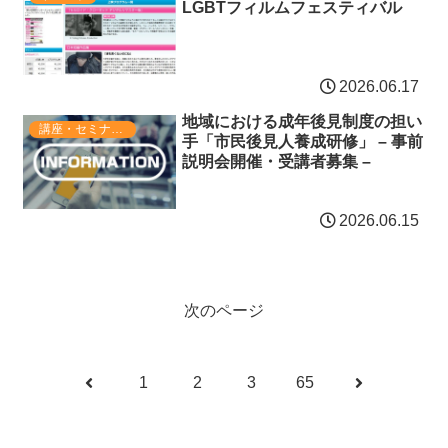
LGBTフィルムフェスティバル
2026.06.17
地域における成年後見制度の担い
講座・セミナー・表彰
手「市民後見人養成研修」 – 事前
説明会開催・受講者募集 –
2026.06.15
次のページ
前
次
1
2
3
65
へ
へ