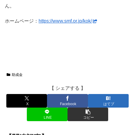
ん。
ホームページ：
https://www.smf.or.jp/kok/
助成金
【 シェアする 】
X
Facebook
はてブ
LINE
コピー