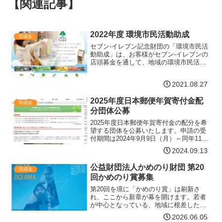
【関連記事】
2022年度 環境市民活動助成
助成金
セブン-イレブン記念財団の「環境市民活
動助成」は、お客様がセブン‐イレブンの
店頭募金を通して、地域の環境市民活動
を支援する助成制度です。地域の環境問
題を地域の市民が主体的に解決するため
2021.08.27
に、さまざまな角度から支援し、市民主
体の地域社会の実現を…【詳細はコチ
2025年度日本郵便年賀寄付金配
ラ】
助成金
分団体公募
2025年度日本郵便年賀寄付金の配分を希
望する団体を公募いたします。申請の受
付期間は2024年9月9日（月）～同年11月
1日（金）です。多くの皆さまからの申請
2024.09.13
をお待ちしております。配分事業分野配
分事業は次の六つの分野とします。ア 一
公益財団法人かめのり財団 第20
助成金
般枠（ア…【詳細はコチラ】
回かめのり賞募集
第20回を境に「かめのり賞」は刷新さ
れ、ここから新章が幕を開けます。若者
が中心となっている、地域に根差した共
生社会づくり、青少年育成、多文化理解
2026.06.05
や世界平和に寄与する先駆的な活動を重