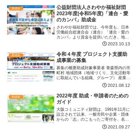
視するとともに、かめのり賞受賞者及び
公益財団法人さわやか福祉財団
助成金
関係者とのネットワークづ…【詳細はコ
2023年度(令和5年度)「連合・愛
チラ】
のカンパ」助成金
さわやか福祉財団では、今年度も、日本
労働組合総連合会（連合）「連合・愛の
カンパ」より資金を提供いただき、地域
の住民主体による生活支援等の助け合い
2023.10.13
団体立ち上げや新規事業開始を支援する
ための助成を行ないます。ウイズコロナ
令和４年度 プロジェクト支援助
助成金
の環境下、各地で人と人と…【詳細はコ
成事業の募集
チラ】
募集の概要助成対象事業者 青森県内の市
町村 地域団体（地域づくり、文化活動等
に取組んでいる組織、グループ） 産業団
体（農業協同組合、漁業協同組合、商工
2021.08.12
会議所、商工会、その他産業関係グルー
プ）※ 個人、一企業による応募や営利を
2022年度 助成・申請者のための
助成金
主とする事業は対…【詳細はコチラ】
ガイド
大阪コミュニティ財団は、1991年11月に
設立されて以来、一般市民や企業・団体
からの「志」のこもったご寄付を、名前
を付けた基金のかたちでお受けし、その
2021.09.27
お志に沿った活動を行っておられる団体
等に助成してまいりました。その件数