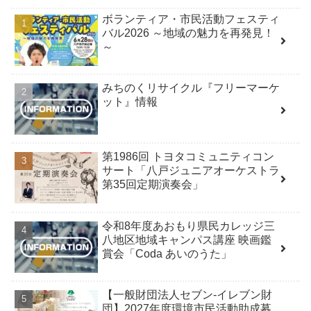
ボランティア・市民活動フェスティ
バル2026 ～地域の魅力を再発見！
～
みちのくリサイクル『フリーマーケ
ット』情報
第1986回 トヨタコミュニティコン
サート「八戸ジュニアオーケストラ
第35回定期演奏会」
令和8年度あおもり県民カレッジ三
八地区地域キャンパス講座 映画鑑
賞会「Coda あいのうた」
【一般財団法人セブン-イレブン財
団】2027年度環境市民活動助成募