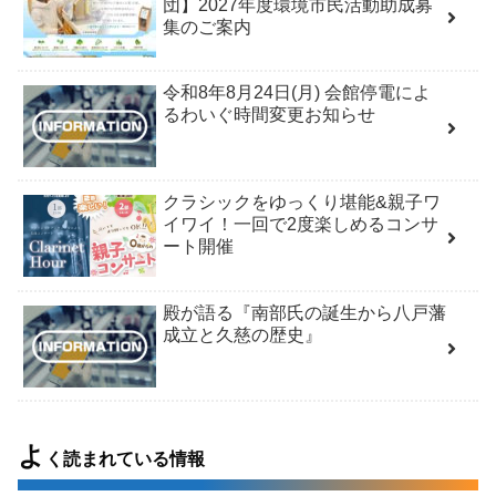
団】2027年度環境市民活動助成募
集のご案内
令和8年8月24日(月) 会館停電によ
るわいぐ時間変更お知らせ
クラシックをゆっくり堪能&親子ワ
イワイ！一回で2度楽しめるコンサ
ート開催
殿が語る『南部氏の誕生から八戸藩
成立と久慈の歴史』
よ
く読まれている情報