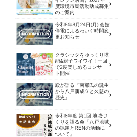
イレブン財団】2027年
度環境市民活動助成募集
のご案内
令和8年8月24日(月) 会館
停電によるわいぐ時間変
更お知らせ
クラシックをゆっくり堪
能&親子ワイワイ！一回
で2度楽しめるコンサー
ト開催
殿が語る『南部氏の誕生
から八戸藩成立と久慈の
歴史』
令和8年度 第1回 地域づ
くりを語る会『八戸地域
の課題とRENの活動に
ついて』