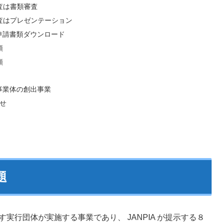
査は書類審査
査はプレゼンテーション
申請書類ダウンロード
領
類
事業体の創出事業
せ
題
実行団体が実施する事業であり、 JANPIA が提示する８