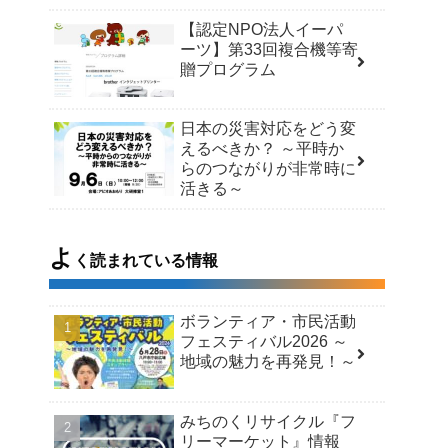
【認定NPO法人イーパ
ーツ】第33回複合機等寄
贈プログラム
日本の災害対応をどう変
えるべきか？ ～平時か
らのつながりが非常時に
活きる～
よ
く読まれている情報
ボランティア・市民活動
フェスティバル2026 ～
地域の魅力を再発見！～
みちのくリサイクル『フ
リーマーケット』情報