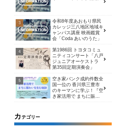
令和8年度あおもり県民
カレッジ三八地区地域キ
ャンパス講座 映画鑑賞
会「Coda あいのうた」
第1986回 トヨタコミュ
ニティコンサート「八戸
ジュニアオーケストラ
第35回定期演奏会」
空き家バンク成約件数全
国一位の 香川県三豊市
のキーマンに学ぶ！『空
き家活用で まちに賑わ
いを生む秘訣』
カ
テゴリー