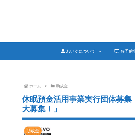
わいぐについて
各予約
ホーム
助成金
休眠預金活用事業実行団体募集
大募集！」
助成金