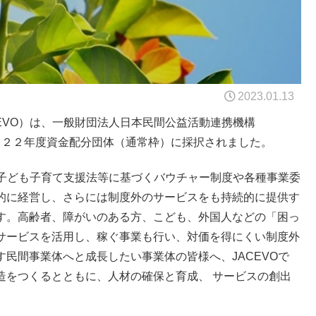
2023.01.13
EVO）は、一般財団法人日本民間公益活動連携機構
２０２２年度資金配分団体（通常枠）に採択されました。
・子ども子育て支援法等に基づくバウチャー制度や各種事業委
的に経営し、さらには制度外のサービスをも持続的に提供す
す。高齢者、障がいのある方、こども、外国人などの「困っ
サービスを活用し、稼ぐ事業も行い、対価を得にくい制度外
民間事業体へと成長したい事業体の皆様へ、JACEVOで
造をつくるとともに、人材の確保と育成、 サービスの創出