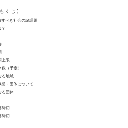
も く じ 】
決すべき社会の諸課題
は？
称
間
額上限
体数（予定）
なる地域
事業・団体について
なる団体
募締切
募締切